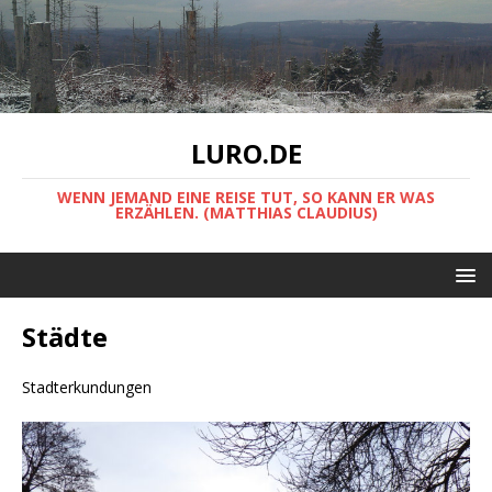
LURO.DE
WENN JEMAND EINE REISE TUT, SO KANN ER WAS
ERZÄHLEN. (MATTHIAS CLAUDIUS)
Städte
Stadterkundungen