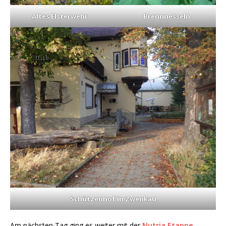
Altes Elsterwehr
Brennnesseln
Schützenhof in Zwenkau
Am nächsten Tag ging es weiter mit der
Nutria Etappe
.