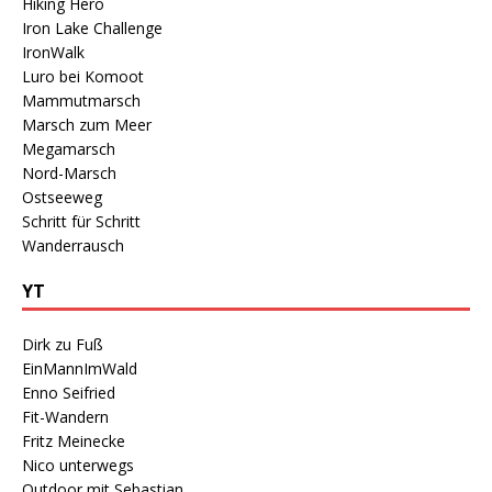
Hiking Hero
Iron Lake Challenge
IronWalk
Luro bei Komoot
Mammutmarsch
Marsch zum Meer
Megamarsch
Nord-Marsch
Ostseeweg
Schritt für Schritt
Wanderrausch
YT
Dirk zu Fuß
EinMannImWald
Enno Seifried
Fit-Wandern
Fritz Meinecke
Nico unterwegs
Outdoor mit Sebastian