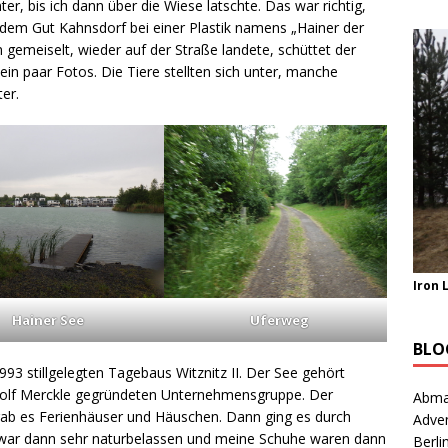
nter, bis ich dann über die Wiese latschte. Das war richtig,
ch dem Gut Kahnsdorf bei einer Plastik namens „Hainer der
gemeiselt, wieder auf der Straße landete, schüttet der
in paar Fotos. Die Tiere stellten sich unter, manche
ter.
Iron 
Hainer See
Uferweg
BLO
93 stillgelegten Tagebaus Witznitz II. Der See gehört
olf Merckle gegründeten Unternehmensgruppe. Der
Abma
ab es Ferienhäuser und Häuschen. Dann ging es durch
Adve
 war dann sehr naturbelassen und meine Schuhe waren dann
Berli