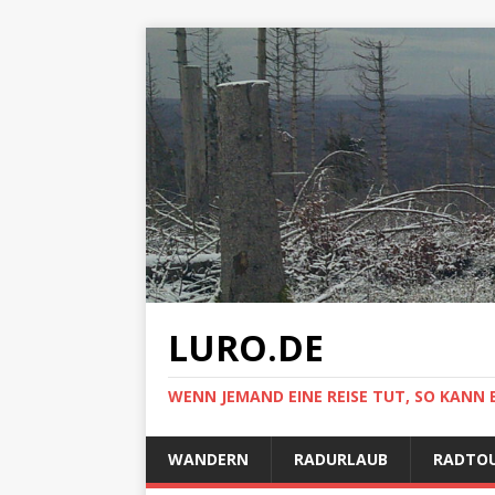
LURO.DE
WENN JEMAND EINE REISE TUT, SO KANN 
WANDERN
RADURLAUB
RADTO