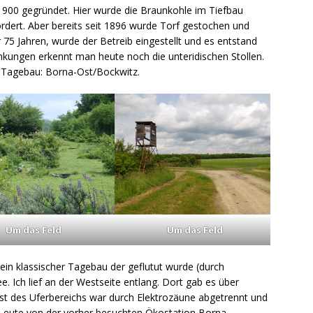
900 gegründet. Hier wurde die Braunkohle im Tiefbau
dert. Aber bereits seit 1896 wurde Torf gestochen und
 75 Jahren, wurde der Betreib eingestellt und es entstand
nkungen erkennt man heute noch die unteridischen Stollen.
 Tagebau: Borna-Ost/Bockwitz.
Um das Feld
Um das Feld
in klassischer Tagebau der geflutut wurde (durch
. Ich lief an der Westseite entlang. Dort gab es über
st des Uferbereichs war durch Elektrozäune abgetrennt und
e Leute von der vorher besuchten Ökostation Borna-