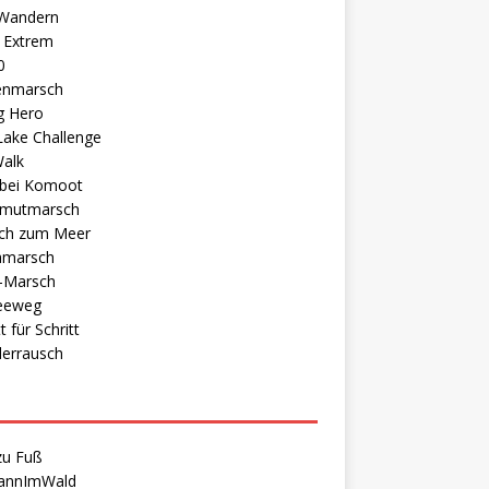
Wandern
 Extrem
0
enmarsch
g Hero
Lake Challenge
Walk
 bei Komoot
mutmarsch
ch zum Meer
marsch
-Marsch
eeweg
t für Schritt
errausch
zu Fuß
annImWald