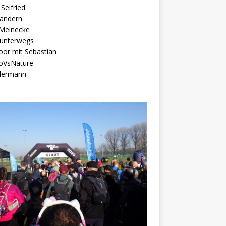
Seifried
Wandern
 Meinecke
 unterwegs
or mit Sebastian
oVsNature
ermann