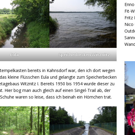
Enno 
Fit-
Fritz
Nico
Outdo
Sann
Wand
Eula
Speicherbecken Witznitz
 Stempelkasten bereits in Kahnsdorf war, den ich dort wegen
 das kleine Flüsschen Eula und gelangte zum Speicherbecken
etagebaus Witznitz I. Bereits 1950 bis 1954 wurde dieser zu
Hier bog man auch gleich auf einen Singel-Trail ab, der
-Schuhe waren so leise, dass ich beinah ein Hörnchen trat.