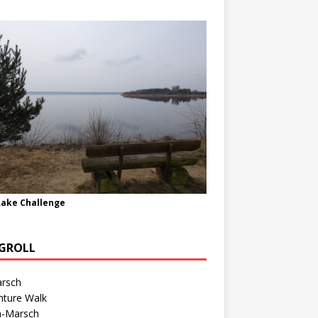
Lake Challenge
GROLL
rsch
nture Walk
n-Marsch