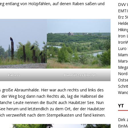
 Weg entlang von Holzpfählen, auf denen Raben saßen und
DVV 
EMTI
Erz 5
Held
Hikin
Iron 
Iron
Luro
Mam
Mars
Mega
Nord
Raben
Haubitzer Bucht
Osts
Schrit
s große Abraumhalde. Hier war auch rechts und links des
Wand
 der Weg bog dann nach Rechts ab, lag die Halbinsel die
 Manche Leute nennen die Bucht auch Haubitzer See. Nun
YT
See herum und letztendlich zu dem Ort, der der Haubitzer
ich verzweifelt nach dem Stempelkasten und fand keinen.
Dirk 
EinM