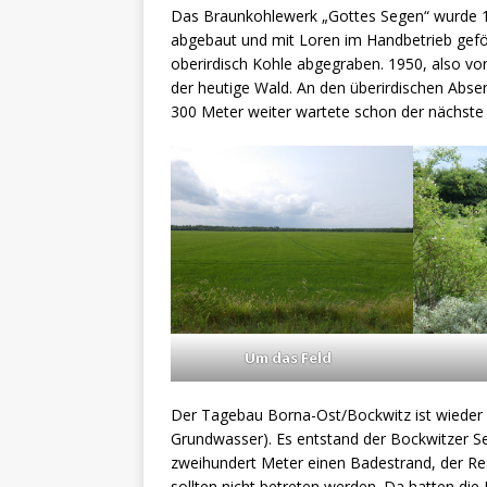
Das Braunkohlewerk „Gottes Segen“ wurde 1
abgebaut und mit Loren im Handbetrieb geför
oberirdisch Kohle abgegraben. 1950, also vor
der heutige Wald. An den überirdischen Abse
300 Meter weiter wartete schon der nächste
Um das Feld
Der Tagebau Borna-Ost/Bockwitz ist wieder e
Grundwasser). Es entstand der Bockwitzer See
zweihundert Meter einen Badestrand, der Re
sollten nicht betreten werden. Da hatten di