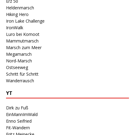
Erz 50
Heldenmarsch
Hiking Hero
Iron Lake Challenge
IronWalk
Luro bei Komoot
Mammutmarsch
Marsch zum Meer
Megamarsch
Nord-Marsch
Ostseeweg
Schritt für Schritt
Wanderrausch
YT
Dirk zu Fuß
EinMannImWald
Enno Seifried
Fit-Wandern
Fritz Meinecke